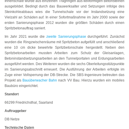
Innenschale wurde aus einzelnen Tragringen aus keilförmigen Betonsteinen
ausgebildet. Bedingt durch das Bauwerksalter und Setzungen infolge des
Steinkohleabbaus wies die Tunnelschale vor der Instandsetzung eine
Vielzahl an Schäden auf. In einer Sofortmaßnahme im Jahr 2000 sowie der
ersten Sanierungsphase 2012 wurden die größten Schäden durch einen
Spritzbetonauftrag saniert.
Im Jahr 2021 wurde die
zweite Sanierungsphase
durchgeführt. Zunächst
wurden die Ringzwischenräume mit Spritzbeton aufgefüllt und anschließend
eine 10 cm dicke bewehrte Spritzbetonschale hergestellt. Neben den
Spritzbetonarbeiten mussten Arbeiten zum Schutz der Gleisanlagen,
Betoninstandsetzungsarbeiten an den Tunnelportalen und Erdungsarbeiten
ausgeführt werden. Des Weiteren wurden die sechs Oberleitungsstützpunkte
im Sanierungsabschnitt erneuert. Die Ausführung der Arbeiten erfolgte im
Zuge einer Vollsperrung der DB-Strecke. Die SBS-Ingenieure betreuten das
Projekt als
Bauüberwacher Bahn
nach VV Bau. Hierzu wurden ein mobiles
Baubüro eingerichtet.
Standort
66299 Friedrichsthal, Saarland
Auftraggeber
DB Netze
Technische Daten