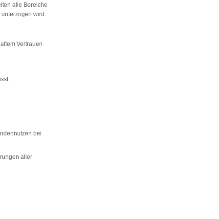
eiten alle Bereiche
 unterzogen wird.
haftem Vertrauen
sst.
undennutzen bei
rungen aller