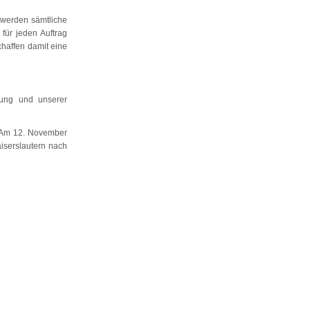
 werden sämtliche
für jeden Auftrag
chaffen damit eine
hrung und unserer
. Am 12. November
iserslautern nach