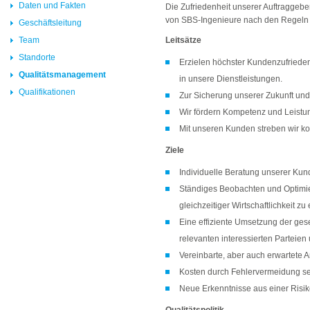
Daten und Fakten
Die Zufriedenheit unserer Auftraggeber
von SBS-Ingenieure nach den Regeln 
Geschäftsleitung
Team
Leitsätze
Standorte
Erzielen höchster Kundenzufriede
Qualitätsmanagement
in unsere Dienstleistungen.
Qualifikationen
Zur Sicherung unserer Zukunft und u
Wir fördern Kompetenz und Leistun
Mit unseren Kunden streben wir kon
Ziele
Individuelle Beratung unserer Ku
Ständiges Beobachten und Optimi
gleichzeitiger Wirtschaftlichkei
Eine effiziente Umsetzung der ges
relevanten interessierten Parteie
Vereinbarte, aber auch erwartete A
Kosten durch Fehlervermeidung s
Neue Erkenntnisse aus einer Risi