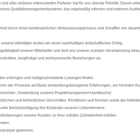
 und aller anderen interessierten Parteien hat für uns oberste Priorität. Darum arb
eines Qualitätsmanagementsystems, das regelmäßig internen und externen Audits
nheit durch einen kontinuierlichen Verbesserungsprozess und Schaffen von dauer
nserer Aktivitäten wollen wir einen nachhaltigen wirtschaftlichen Erfolg.
gsfähigkeit unserer Mitarbeiter und sind uns unserer sozialen Verantwortung bewu
struktive, langfristige und vertrauensvolle Beziehungen an.
nden erbringen und maßgeschneiderte Lösungen finden.
eren der Prozesse auf Basis anwendungsbezogener Erfahrungen, um höchsten K
t zu erreichen. (Anwendung unseres Projektmanagement-Handbuchs)
etzlichen und behördlichen Vorschriften, Richtlinien und Normen sowie der Anforde
n unter Berücksichtigung des Kontextes unseres Unternehmens.
nforderungen unserer Kunden zu ihrer vollsten Zufriedenheit erfüllen.
enken.
koanalyse gewinnen.