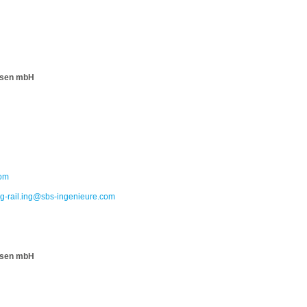
wesen mbH
com
-rail.ing@sbs-ingenieure.com
wesen mbH