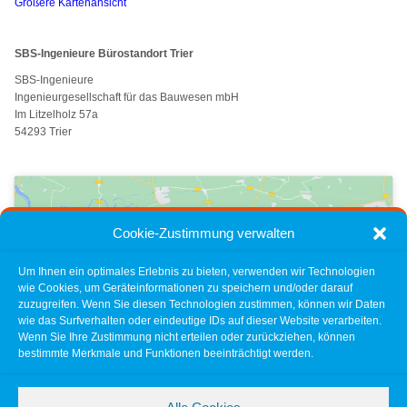
Größere Kartenansicht
SBS-Ingenieure Bürostandort Trier
SBS-Ingenieure
Ingenieurgesellschaft für das Bauwesen mbH
Im Litzelholz 57a
54293 Trier
Cookie-Zustimmung verwalten
Um Ihnen ein optimales Erlebnis zu bieten, verwenden wir Technologien
wie Cookies, um Geräteinformationen zu speichern und/oder darauf
Hier klicken, um die Cookies für diesen
zuzugreifen. Wenn Sie diesen Technologien zustimmen, können wir Daten
wie das Surfverhalten oder eindeutige IDs auf dieser Website verarbeiten.
Dienst zu akzeptieren
Wenn Sie Ihre Zustimmung nicht erteilen oder zurückziehen, können
bestimmte Merkmale und Funktionen beeinträchtigt werden.