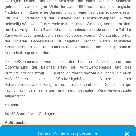
Güdingen besteht aus einer Schleuse und einem von der Schleuse
getrennten zweifeldrigen Wehr. Im Jahr 1937 wurde das ursprüngliche
Nadelwehr im Zuge einer Sanierung durch eine Fischbauchklappe ersetzt.
Für die Unterbringung der Antriebe der Fischbauchklappen wurden
beidseitig Windwerkhäuser, welche durch einen Wehrsteg verbunden sind,
errichtet. Aufgrund von Standsicherheitsproblemen musste der obere Teil der
Windwerkhäuser abgebrochen und neu gebaut werden. Die Standsicherheit
der unteren Gebäudeteile ist gegeben, jedoch waren zahlreiche
Schadstellen in den Betonoberflächen vorhanden, die eine grundhafte
Instandsetzung erforderten.
Die SBS-Ingenieure wurden mit der Planung, Ausschreibung und
Überwachung der Betonsanierung der Windwerkgebäude und des
Mittelpfeilers beauftragt. Zu Bearbeiten waren sowohl die Innen- als auch
Außenflächen der Windwerkgebäude. Neben einer
Schadstelleninstandsetzung wurde abschließend eine Spritzbetonlage
flächig auf den sanierten und neu gebauten Windwerkegebäude
aufgebracht.
Standort
66130 Saarbrücken-Güdingen
Auftraggeber
franz conen Architekturbüro
Cookie-Zustimmung verwalten