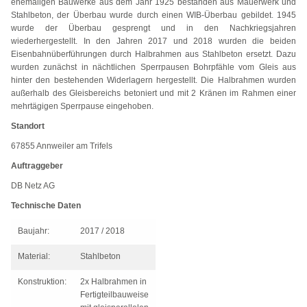
ehemaligen Bauwerke aus dem Jahr 1925 bestanden aus Mauerwerk und
Stahlbeton, der Überbau wurde durch einen WIB-Überbau gebildet. 1945
wurde der Überbau gesprengt und in den Nachkriegsjahren
wiederhergestellt. In den Jahren 2017 und 2018 wurden die beiden
Eisenbahnüberführungen durch Halbrahmen aus Stahlbeton ersetzt. Dazu
wurden zunächst in nächtlichen Sperrpausen Bohrpfähle vom Gleis aus
hinter den bestehenden Widerlagern hergestellt. Die Halbrahmen wurden
außerhalb des Gleisbereichs betoniert und mit 2 Kränen im Rahmen einer
mehrtägigen Sperrpause eingehoben.
Standort
67855 Annweiler am Trifels
Auftraggeber
DB Netz AG
Technische Daten
Baujahr:
2017 / 2018
Material:
Stahlbeton
Konstruktion:
2x Halbrahmen in
Fertigteilbauweise