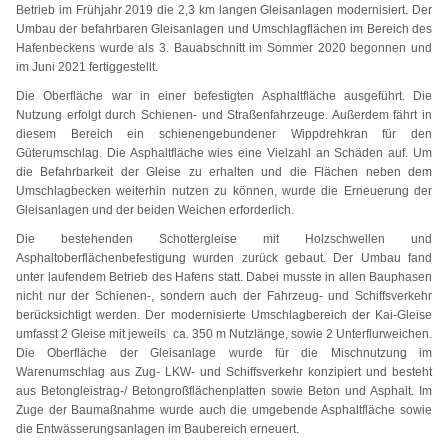
Betrieb im Frühjahr 2019 die 2,3 km langen Gleisanlagen modernisiert. Der
Umbau der befahrbaren Gleisanlagen und Umschlagflächen im Bereich des
Hafenbeckens wurde als 3. Bauabschnitt im Sommer 2020 begonnen und
im Juni 2021 fertiggestellt.
Die Oberfläche war in einer befestigten Asphaltfläche ausgeführt. Die
Nutzung erfolgt durch Schienen- und Straßenfahrzeuge. Außerdem fährt in
diesem Bereich ein schienengebundener Wippdrehkran für den
Güterumschlag. Die Asphaltfläche wies eine Vielzahl an Schäden auf. Um
die Befahrbarkeit der Gleise zu erhalten und die Flächen neben dem
Umschlagbecken weiterhin nutzen zu können, wurde die Erneuerung der
Gleisanlagen und der beiden Weichen erforderlich.
Die bestehenden Schottergleise mit Holzschwellen und
Asphaltoberflächenbefestigung wurden zurück gebaut. Der Umbau fand
unter laufendem Betrieb des Hafens statt. Dabei musste in allen Bauphasen
nicht nur der Schienen-, sondern auch der Fahrzeug- und Schiffsverkehr
berücksichtigt werden. Der modernisierte Umschlagbereich der Kai-Gleise
umfasst 2 Gleise mit jeweils ca. 350 m Nutzlänge, sowie 2 Unterflurweichen.
Die Oberfläche der Gleisanlage wurde für die Mischnutzung im
Warenumschlag aus Zug- LKW- und Schiffsverkehr konzipiert und besteht
aus Betongleistrag-/ Betongroßflächenplatten sowie Beton und Asphalt. Im
Zuge der Baumaßnahme wurde auch die umgebende Asphaltfläche sowie
die Entwässerungsanlagen im Baubereich erneuert.