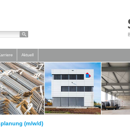
arriere
Aktuell
splanung (m/w/d)