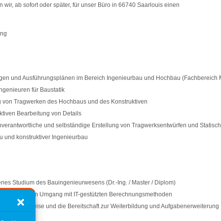
ir, ab sofort oder später, für unser Büro in
66740 Saarlouis
einen
ung
ngen und Ausführungsplänen im Bereich Ingenieurbau und Hochbau (Fachbereich 
genieuren für Baustatik
g von Tragwerken des Hochbaus und des Konstruktiven
ktiven Bearbeitung von Details
nverantwortliche und selbständige Erstellung von Tragwerksentwürfen und Statisc
 und konstruktiver Ingenieurbau
nes Studium des Bauingenieurwesens (Dr.-Ing. / Master / Diplom)
anung und dem Umgang mit IT-gestützten Berechnungsmethoden
iche Arbeitsweise und die Bereitschaft zur Weiterbildung und Aufgabenerweiterung