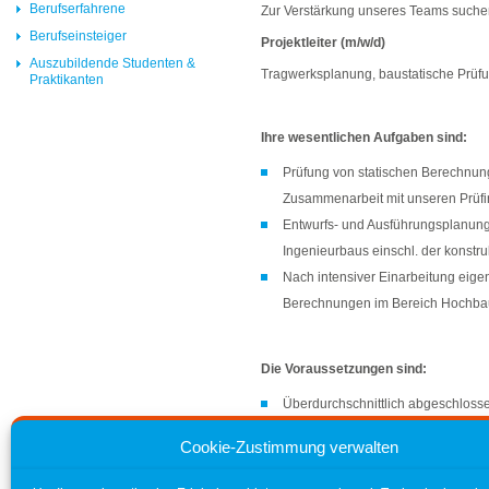
Berufserfahrene
Zur Verstärkung unseres Teams suchen w
Berufseinsteiger
Projektleiter (m/w/d)
Auszubildende Studenten &
Tragwerksplanung, baustatische Prüf
Praktikanten
Ihre wesentlichen Aufgaben sind:
Prüfung von statischen Berechnu
Zusammenarbeit mit unseren Prüfin
Entwurfs- und Ausführungsplanun
Ingenieurbaus einschl. der konstru
Nach intensiver Einarbeitung eige
Berechnungen im Bereich Hochbau
Die Voraussetzungen sind:
Überdurchschnittlich abgeschlosse
Großes Interesse an Tragwerkspl
Cookie-Zustimmung verwalten
Strukturierte und eigenverantwortl