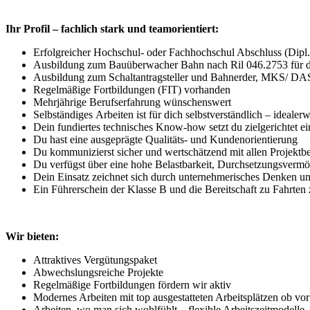
Ihr Profil – fachlich stark und teamorientiert:
Erfolgreicher Hochschul- oder Fachhochschul Abschluss (Dipl.
Ausbildung zum Bauüberwacher Bahn nach Ril 046.2753 für da
Ausbildung zum Schaltantragsteller und Bahnerder, MKS/ D
Regelmäßige Fortbildungen (FIT) vorhanden
Mehrjährige Berufserfahrung wünschenswert
Selbständiges Arbeiten ist für dich selbstverständlich – ideale
Dein fundiertes technisches Know-how setzt du zielgerichtet ei
Du hast eine ausgeprägte Qualitäts- und Kundenorientierung
Du kommunizierst sicher und wertschätzend mit allen Projektbe
Du verfügst über eine hohe Belastbarkeit, Durchsetzungsvermö
Dein Einsatz zeichnet sich durch unternehmerisches Denken un
Ein Führerschein der Klasse B und die Bereitschaft zu Fahrten 
Wir bieten:
Attraktives Vergütungspaket
Abwechslungsreiche Projekte
Regelmäßige Fortbildungen fördern wir aktiv
Modernes Arbeiten mit top ausgestatteten Arbeitsplätzen ob vo
Arbeiten, wo man sich wohlfühlt – flexible Arbeitszeitmodelle,