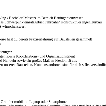
-Ing./ Bachelor/ Master) im Bereich Bauingenieurwesen
s Schwerpunkteinsatzgebiet Fahrbahn/ Konstruktiver Ingenieurbau
AS wünschenswert
rweise hast du bereits Praxiserfahrung auf Baustellen gesammelt
n
teiligten
gen sowie Koordinations- und Organisationstalent
d Handeln sowie ein großes Maß an Flexibilität aus
zu unseren Baustellen/ Kundenstandorten sind für dich selbstverständli
r Ort oder mobil mit Laptop oder Smartphone
 gute Infrastruktur – kostenfreie Getränke, Obstkörbe und Parkplätze in