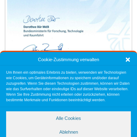
Cookie-Zustimmung verwalten
Um Ihnen ein optimales Erlebnis zu bieten, verwenden wir Technologien
wie Cookies, um Geräteinformationen zu speichern und/oder darauf
zuzugreifen. Wenn Sie diesen Technologien zustimmen, können wir Daten
wie das Surfverhalten oder eindeutige IDs auf dieser Website verarbeiten.
Der Bezug ist unabhängig vom Einkommen und kann zusätzlich zu anderen
Wenn Sie Ihre Zustimmung nicht erteilen oder zurückziehen, können
Leistungen wie BAföG bezogen wreden. Neben guten Noten zählen auch
bestimmte Merkmale und Funktionen beeinträchtigt werden.
gesellschaftliches Engagement und die Bewältigung besonderer Hürden zu
den Vergabekriterien.
Alle Cookies
Für uns ist das mehr als ein Förderbeitrag – es ist ein Investment in
engagierte Nachwuchskräfte und in die Zukunft unserer Branche.
Ablehnen