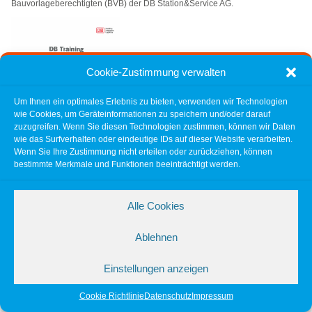
Bauvorlageberechtigten (BVB) der DB Station&Service AG.
Cookie-Zustimmung verwalten
Um Ihnen ein optimales Erlebnis zu bieten, verwenden wir Technologien
wie Cookies, um Geräteinformationen zu speichern und/oder darauf
zuzugreifen. Wenn Sie diesen Technologien zustimmen, können wir Daten
wie das Surfverhalten oder eindeutige IDs auf dieser Website verarbeiten.
Wenn Sie Ihre Zustimmung nicht erteilen oder zurückziehen, können
bestimmte Merkmale und Funktionen beeinträchtigt werden.
Zurück zur Übersicht
Alle Cookies
© 2026 SBS-Ingenieure - Ingenieurgesellschaft für das Bauwesen mbH
Ablehnen
Einstellungen anzeigen
Cookie Richtlinie
Datenschutz
Impressum